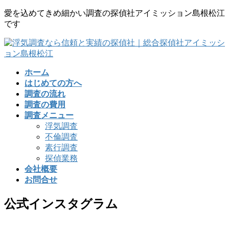
コ
ナ
愛を込めてきめ細かい調査の探偵社アイミッション島根松江
ン
ビ
です
テ
ゲ
ン
ー
ツ
シ
に
ョ
ホーム
移
ン
はじめての方へ
動
に
調査の流れ
移
調査の費用
動
調査メニュー
浮気調査
不倫調査
素行調査
探偵業務
会社概要
お問合せ
公式インスタグラム