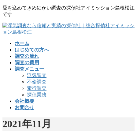
コ
ナ
愛を込めてきめ細かい調査の探偵社アイミッション島根松江
ン
ビ
です
テ
ゲ
ン
ー
ツ
シ
に
ョ
ホーム
移
ン
はじめての方へ
動
に
調査の流れ
移
調査の費用
動
調査メニュー
浮気調査
不倫調査
素行調査
探偵業務
会社概要
お問合せ
2021年11月