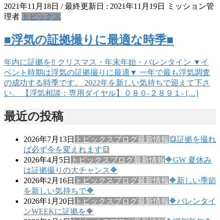
2021年11月18日
/ 最終更新日 :
2021年11月19日
ミッション管
理者
トピックス
■浮気の証拠撮りに最適な時季■
年内に証拠を‼︎ クリスマス・年末年始・バレンタイン ▼イ
ベント時期は浮気の証拠撮りに最適▼ 一年で最も浮気調査
の成功する時季です。 2022年を新しい気持ちで迎えて下さ
い。 【浮気相談：専用ダイヤル】０８０-２８９１- […]
最近の投稿
2026年7月13日
トピックス
ブログ
最新情報
🔳証拠を撮れ
ば必ず今を変えれます🔳
2026年4月5日
トピックス
ブログ
最新情報
🔶GW 夏休み
は証拠撮りの大チャンス🔶
2026年2月16日
トピックス
ブログ
最新情報
🔶新しい季節
を新しい気持ちで🔶
2026年1月20日
トピックス
ブログ
最新情報
🔶バレンタイ
ンWEEKに証拠を🔶