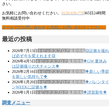
さい。
お気軽にお問い合わせください。
0120-039-778
365日24時間
無料相談受付中
メールでのお問い合わせ
お気軽にお問い合わせください。
最近の投稿
2026年7月13日
トピックス
ブログ
最新情報
🔳証拠を撮れ
ば必ず今を変えれます🔳
2026年4月5日
トピックス
ブログ
最新情報
🔶GW 夏休み
は証拠撮りの大チャンス🔶
2026年2月16日
トピックス
ブログ
最新情報
🔶新しい季節
を新しい気持ちで🔶
2026年1月20日
トピックス
ブログ
最新情報
🔶バレンタイ
ンWEEKに証拠を🔶
2026年1月1日
トピックス
ブログ
最新情報
🔶謹賀新年🔶
調査メニュー