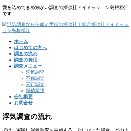
コ
ナ
愛を込めてきめ細かい調査の探偵社アイミッション島根松江
ン
ビ
です
テ
ゲ
ン
ー
ツ
シ
に
ョ
ホーム
移
ン
はじめての方へ
動
に
調査の流れ
移
調査の費用
動
調査メニュー
浮気調査
不倫調査
素行調査
探偵業務
会社概要
お問合せ
浮気調査の流れ
では、実際に浮気調査を実施することになった場合、どのよ